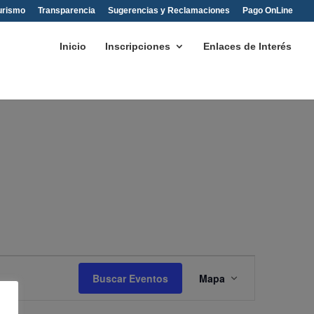
urismo
Transparencia
Sugerencias y Reclamaciones
Pago OnLine
Inicio
Inscripciones
Enlaces de Interés
Navegación
de
Buscar Eventos
Mapa
vistas
de