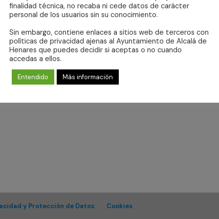
finalidad técnica, no recaba ni cede datos de carácter
personal de los usuarios sin su conocimiento.
Sin embargo, contiene enlaces a sitios web de terceros con
políticas de privacidad ajenas al Ayuntamiento de Alcalá de
Henares que puedes decidir si aceptas o no cuando
No se ha encontrado ningún resultado.
accedas a ellos.
Aviso
Entendido
Más información
vacidad y Protección de Datos
Cookies