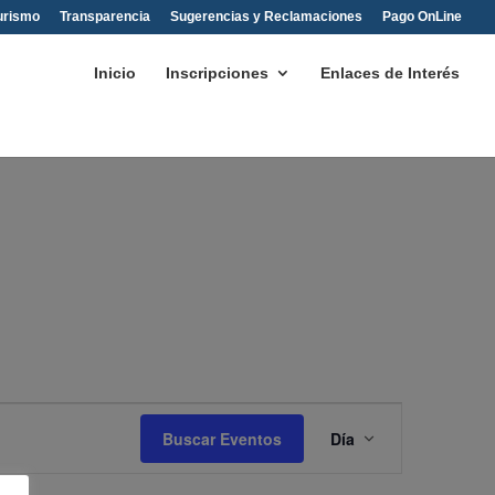
urismo
Transparencia
Sugerencias y Reclamaciones
Pago OnLine
Inicio
Inscripciones
Enlaces de Interés
Navegación
de
Buscar Eventos
Día
vistas
de