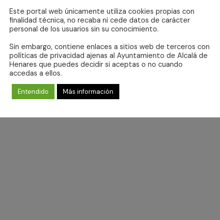
Este portal web únicamente utiliza cookies propias con
finalidad técnica, no recaba ni cede datos de carácter
personal de los usuarios sin su conocimiento.
Sin embargo, contiene enlaces a sitios web de terceros con
No hay eventos programados para 6 agosto 2026.
políticas de privacidad ajenas al Ayuntamiento de Alcalá de
Aviso
Henares que puedes decidir si aceptas o no cuando
accedas a ellos.
Entendido
Más información