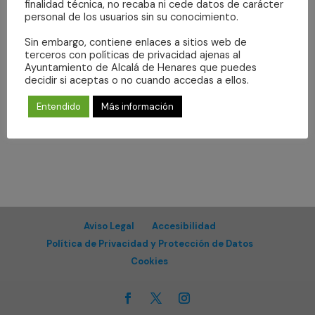
Even
finalidad técnica, no recaba ni cede datos de carácter
events
vistas
personal de los usuarios sin su conocimiento.
in
de
Suscribirse al calendario
Sin embargo, contiene enlaces a sitios web de
Photo
Eventos
terceros con políticas de privacidad ajenas al
View
Ayuntamiento de Alcalá de Henares que puedes
decidir si aceptas o no cuando accedas a ellos.
Entendido
Más información
Aviso Legal
Accesibilidad
Política de Privacidad y Protección de Datos
Cookies