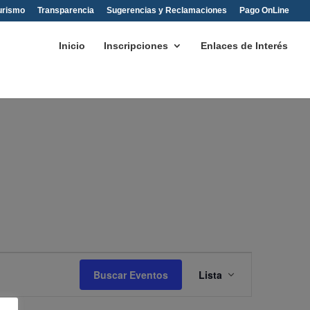
urismo
Transparencia
Sugerencias y Reclamaciones
Pago OnLine
Inicio
Inscripciones
Enlaces de Interés
Navegación
de
Buscar Eventos
Lista
vistas
de