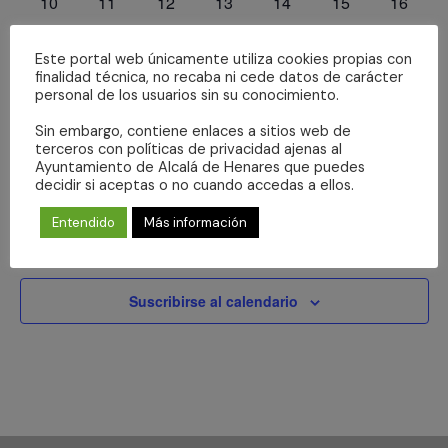
0
0
0
0
0
0
0
10
11
12
13
14
15
16
eventos
eventos
eventos
eventos
eventos
eventos
eventos
0
0
0
0
0
0
0
17
18
19
20
21
22
23
Este portal web únicamente utiliza cookies propias con
eventos
eventos
eventos
eventos
eventos
eventos
eventos
0
0
0
0
0
0
0
24
25
26
27
28
29
30
finalidad técnica, no recaba ni cede datos de carácter
personal de los usuarios sin su conocimiento.
eventos
eventos
eventos
eventos
eventos
eventos
eventos
0
0
0
0
0
0
0
31
1
2
3
4
5
6
Sin embargo, contiene enlaces a sitios web de
eventos
eventos
eventos
eventos
eventos
eventos
evento
terceros con políticas de privacidad ajenas al
Ayuntamiento de Alcalá de Henares que puedes
No hay ningún evento este día.
Aviso
decidir si aceptas o no cuando accedas a ellos.
Entendido
Más información
Jul
Este mes
Sep
Suscribirse al calendario