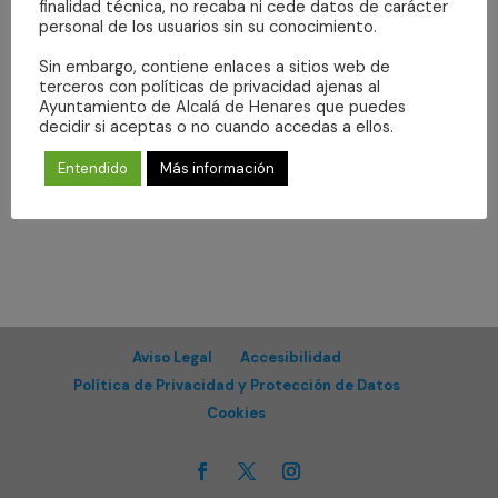
búsqueda
finalidad técnica, no recaba ni cede datos de carácter
de
fecha.
y
personal de los usuarios sin su conocimiento.
Eventos
Hoy
siguientes
Eventos
anteriores
Even
vistas
Sin embargo, contiene enlaces a sitios web de
de
terceros con políticas de privacidad ajenas al
Eventos
Ayuntamiento de Alcalá de Henares que puedes
Suscribirse al calendario
decidir si aceptas o no cuando accedas a ellos.
Entendido
Más información
Aviso Legal
Accesibilidad
Política de Privacidad y Protección de Datos
Cookies