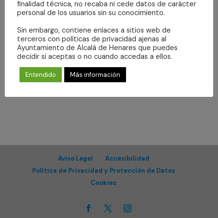
6
finalidad técnica, no recaba ni cede datos de carácter
agosto
Navegaci
Nave
personal de los usuarios sin su conocimiento.
6/8/2026
Buscar
2026
Día
de
de
Selecciona
Sin embargo, contiene enlaces a sitios web de
vist
búsqueda
terceros con políticas de privacidad ajenas al
de
la
y
Ayuntamiento de Alcalá de Henares que puedes
Día anterior
Siguiente día
Even
fecha.
decidir si aceptas o no cuando accedas a ellos.
vistas
de
Entendido
Más información
Suscribirse al calendario
Eventos
Aviso Legal
Accesibilidad
Política de Privacidad y Protección de Datos
Cookies