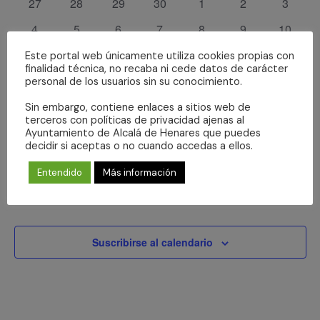
Even
0
0
0
0
0
0
0
fecha.
27
28
29
30
1
2
3
Eventos
vistas
eventos
eventos
eventos
eventos
eventos
eventos
evento
de
0
0
0
0
0
0
0
4
5
6
7
8
9
10
Eventos
eventos
eventos
eventos
eventos
eventos
eventos
eventos
0
0
0
0
0
0
0
11
12
13
14
15
16
17
Este portal web únicamente utiliza cookies propias con
finalidad técnica, no recaba ni cede datos de carácter
eventos
eventos
eventos
eventos
eventos
eventos
eventos
0
0
0
0
0
0
0
18
19
20
21
22
23
24
personal de los usuarios sin su conocimiento.
eventos
eventos
eventos
eventos
eventos
eventos
eventos
0
0
0
0
0
0
0
25
26
27
28
29
30
31
Sin embargo, contiene enlaces a sitios web de
terceros con políticas de privacidad ajenas al
eventos
eventos
eventos
eventos
eventos
eventos
eventos
Ayuntamiento de Alcalá de Henares que puedes
decidir si aceptas o no cuando accedas a ellos.
No se ha encontrado ningún resultado.
Aviso
Entendido
Más información
Abr
Este mes
Jun
Suscribirse al calendario