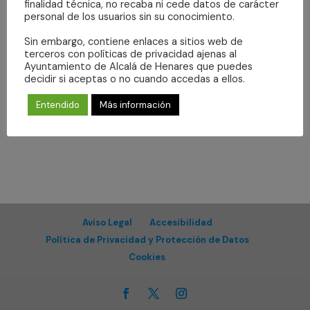
Even
finalidad técnica, no recaba ni cede datos de carácter
vistas
Suscribirse al calendario
personal de los usuarios sin su conocimiento.
de
Sin embargo, contiene enlaces a sitios web de
Eventos
terceros con políticas de privacidad ajenas al
Ayuntamiento de Alcalá de Henares que puedes
decidir si aceptas o no cuando accedas a ellos.
Entendido
Más información
Aviso Legal
Accesibilidad
Política de Privacidad y Protección de Datos
Cookies