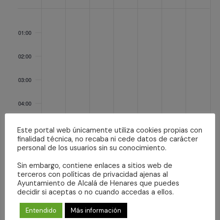
Eventos
lunes,
martes,
miércoles,
jueves,
viernes,
sábado,
domingo,
No
No
No
No
No
No
No
agosto
agosto
agosto
agosto
agosto
agosto
agosto
:00
events
events
events
events
events
events
events
3,
4,
5,
6,
7,
8,
9,
01:00
on
on
on
on
on
on
on
2026
2026
2026
2026
2026
2026
2026
this
this
this
this
this
this
this
02:00
day.
day.
day.
day.
day.
day.
day.
03:00
04:00
05:00
Este portal web únicamente utiliza cookies propias con
finalidad técnica, no recaba ni cede datos de carácter
personal de los usuarios sin su conocimiento.
06:00
Sin embargo, contiene enlaces a sitios web de
terceros con políticas de privacidad ajenas al
07:00
Ayuntamiento de Alcalá de Henares que puedes
decidir si aceptas o no cuando accedas a ellos.
08:00
Entendido
Más información