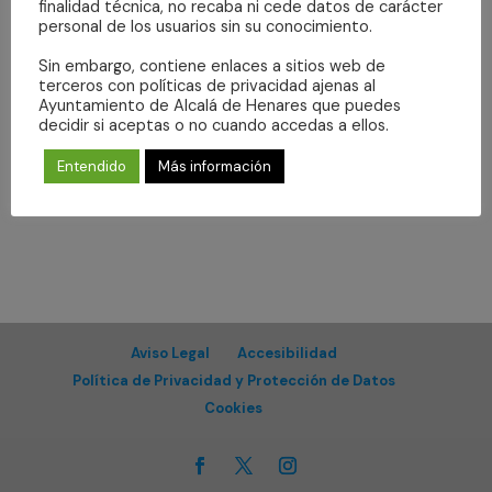
Even
fecha.
finalidad técnica, no recaba ni cede datos de carácter
vistas
personal de los usuarios sin su conocimiento.
de
Suscribirse al calendario
Sin embargo, contiene enlaces a sitios web de
Eventos
terceros con políticas de privacidad ajenas al
Ayuntamiento de Alcalá de Henares que puedes
decidir si aceptas o no cuando accedas a ellos.
Entendido
Más información
Aviso Legal
Accesibilidad
Política de Privacidad y Protección de Datos
Cookies