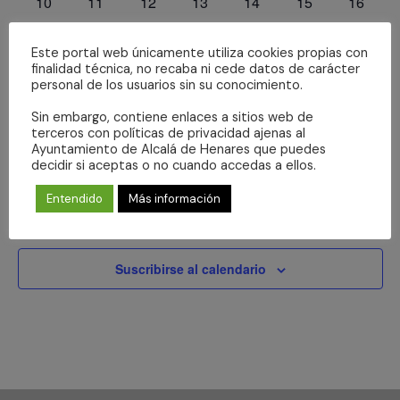
0
0
0
0
0
0
0
10
11
12
13
14
15
16
eventos
eventos
eventos
eventos
eventos
eventos
eventos
0
0
0
0
0
0
0
17
18
19
20
21
22
23
Este portal web únicamente utiliza cookies propias con
eventos
eventos
eventos
eventos
eventos
eventos
eventos
0
0
0
0
0
0
0
24
25
26
27
28
29
30
finalidad técnica, no recaba ni cede datos de carácter
personal de los usuarios sin su conocimiento.
eventos
eventos
eventos
eventos
eventos
eventos
eventos
0
0
0
0
0
0
0
31
1
2
3
4
5
6
Sin embargo, contiene enlaces a sitios web de
eventos
eventos
eventos
eventos
eventos
eventos
evento
terceros con políticas de privacidad ajenas al
Ayuntamiento de Alcalá de Henares que puedes
No hay ningún evento este día.
Aviso
decidir si aceptas o no cuando accedas a ellos.
Entendido
Más información
Jul
Este mes
Sep
Suscribirse al calendario