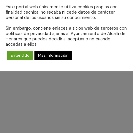
25
Este portal web únicamente utiliza cookies propias con
finalidad técnica, no recaba ni cede datos de carácter
personal de los usuarios sin su conocimiento.
Sin embargo, contiene enlaces a sitios web de terceros con
No hay eventos programados para 18 noviembre 2025.
políticas de privacidad ajenas al Ayuntamiento de Alcalá de
Aviso
Henares que puedes decidir si aceptas o no cuando
accedas a ellos.
Entendido
Más información