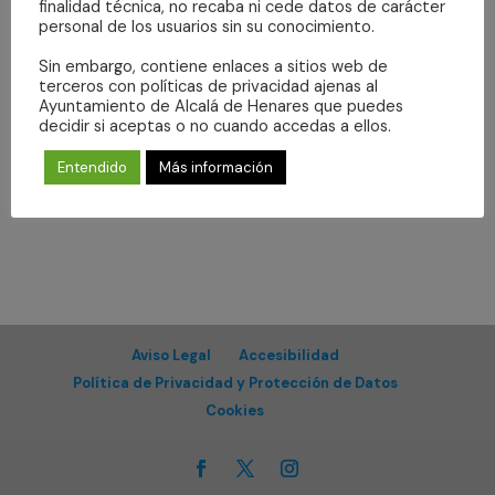
Even
finalidad técnica, no recaba ni cede datos de carácter
vistas
Suscribirse al calendario
personal de los usuarios sin su conocimiento.
de
Sin embargo, contiene enlaces a sitios web de
Eventos
terceros con políticas de privacidad ajenas al
Ayuntamiento de Alcalá de Henares que puedes
decidir si aceptas o no cuando accedas a ellos.
Entendido
Más información
Aviso Legal
Accesibilidad
Política de Privacidad y Protección de Datos
Cookies