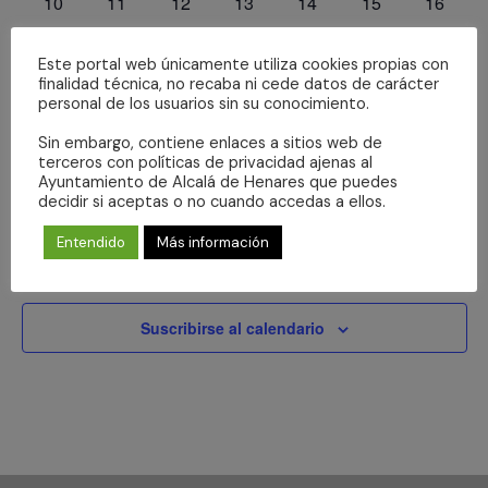
0
0
0
0
0
0
0
10
11
12
13
14
15
16
eventos
eventos
eventos
eventos
eventos
eventos
eventos
0
0
0
0
0
0
0
17
18
19
20
21
22
23
Este portal web únicamente utiliza cookies propias con
eventos
eventos
eventos
eventos
eventos
eventos
eventos
0
0
0
0
0
0
0
24
25
26
27
28
29
30
finalidad técnica, no recaba ni cede datos de carácter
personal de los usuarios sin su conocimiento.
eventos
eventos
eventos
eventos
eventos
eventos
eventos
0
0
0
0
0
0
0
31
1
2
3
4
5
6
Sin embargo, contiene enlaces a sitios web de
eventos
eventos
eventos
eventos
eventos
eventos
evento
terceros con políticas de privacidad ajenas al
Ayuntamiento de Alcalá de Henares que puedes
No hay ningún evento este día.
Aviso
decidir si aceptas o no cuando accedas a ellos.
Entendido
Más información
Jul
Este mes
Sep
Suscribirse al calendario