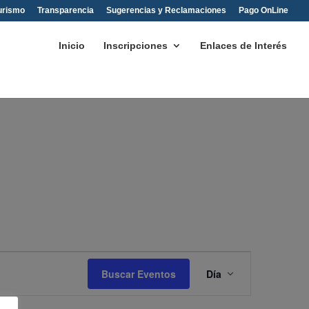
urismo
Transparencia
Sugerencias y Reclamaciones
Pago OnLine
Inicio
Inscripciones
Enlaces de Interés
Navegación
de
Buscar Eventos
Día
vistas
de