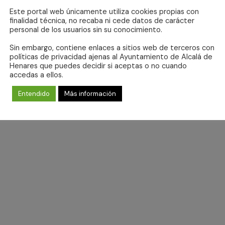
Este portal web únicamente utiliza cookies propias con
finalidad técnica, no recaba ni cede datos de carácter
personal de los usuarios sin su conocimiento.
Sin embargo, contiene enlaces a sitios web de terceros con
No hay eventos programados para 8 agosto 2026.
políticas de privacidad ajenas al Ayuntamiento de Alcalá de
Aviso
Henares que puedes decidir si aceptas o no cuando
accedas a ellos.
Entendido
Más información