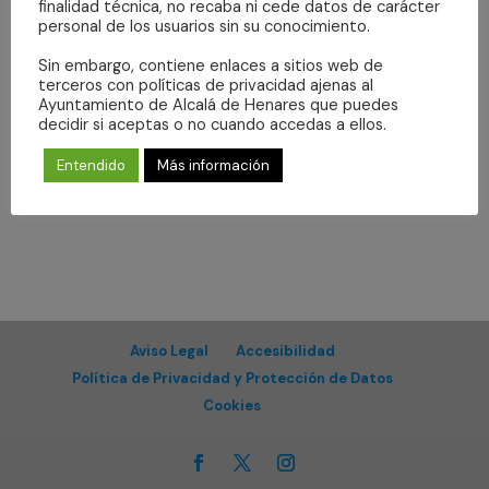
Even
fecha.
finalidad técnica, no recaba ni cede datos de carácter
vistas
personal de los usuarios sin su conocimiento.
de
Suscribirse al calendario
Sin embargo, contiene enlaces a sitios web de
Eventos
terceros con políticas de privacidad ajenas al
Ayuntamiento de Alcalá de Henares que puedes
decidir si aceptas o no cuando accedas a ellos.
Entendido
Más información
Aviso Legal
Accesibilidad
Política de Privacidad y Protección de Datos
Cookies