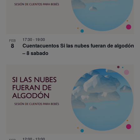
View
17:30
-
19:00
FEB
8
Cuentacuentos Si las nubes fueran de algodón
– 8 sabado
12:00
-
13:00