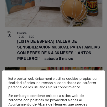
MAR
Gratuito
8
17:30
-
18:30
[LISTA DE ESPERA] TALLER DE
SENSIBILIZACIÓN MUSICAL PARA FAMILIAS
CON BEBÉS DE 6 A 36 MESES “¡ANTÓN
PIRULERO!” – sabado 8 marzo
Este portal web únicamente utiliza cookies propias con
finalidad técnica, no recaba ni cede datos de carácter
personal de los usuarios sin su conocimiento.
Sin embargo, contiene enlaces a sitios web de
terceros con políticas de privacidad ajenas al
Ayuntamiento de Alcalá de Henares que puedes