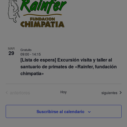
MAR
Gratuito
29
09:00
-
14:15
[Lista de espera] Excursión visita y taller al
santuario de primates de «Rainfer, fundación
chimpatia»
Eventos
anteriores
Hoy
Eventos
siguientes
Suscribirse al calendario