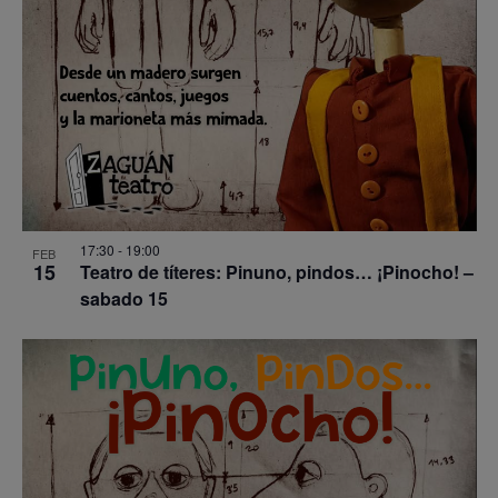
17:30
-
19:00
FEB
15
Teatro de títeres: Pinuno, pindos… ¡Pinocho! –
sabado 15