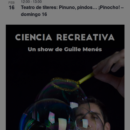
12:00
-
13:00
FEB
16
Teatro de títeres: Pinuno, pindos… ¡Pinocho! –
domingo 16