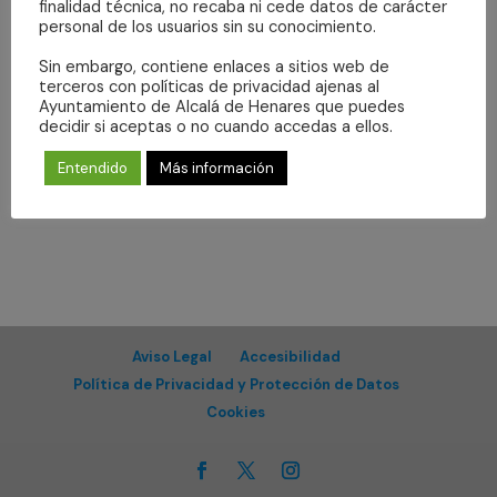
Even
finalidad técnica, no recaba ni cede datos de carácter
vistas
Suscribirse al calendario
personal de los usuarios sin su conocimiento.
de
Sin embargo, contiene enlaces a sitios web de
Eventos
terceros con políticas de privacidad ajenas al
Ayuntamiento de Alcalá de Henares que puedes
decidir si aceptas o no cuando accedas a ellos.
Entendido
Más información
Aviso Legal
Accesibilidad
Política de Privacidad y Protección de Datos
Cookies