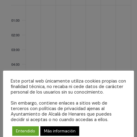
Eventos
lunes,
martes,
miércoles,
jueves,
viernes,
sábado,
domingo,
No
No
No
No
No
No
No
noviembre
noviembre
noviembre
noviembre
noviembre
noviembre
noviembr
:00
events
events
events
events
events
events
events
3,
4,
5,
6,
7,
8,
9,
01:00
on
on
on
on
on
on
on
2025
2025
2025
2025
2025
2025
2025
this
this
this
this
this
this
this
02:00
day.
day.
day.
day.
day.
day.
day.
03:00
04:00
05:00
Este portal web únicamente utiliza cookies propias con
finalidad técnica, no recaba ni cede datos de carácter
personal de los usuarios sin su conocimiento.
06:00
Sin embargo, contiene enlaces a sitios web de
terceros con políticas de privacidad ajenas al
07:00
Ayuntamiento de Alcalá de Henares que puedes
decidir si aceptas o no cuando accedas a ellos.
08:00
Entendido
Más información