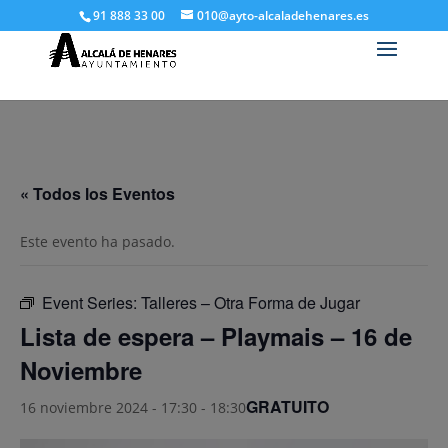
91 888 33 00
010@ayto-alcaladehenares.es
« Todos los Eventos
Este evento ha pasado.
Event Series:
Talleres – Otra Forma de Jugar
Lista de espera – Playmais – 16 de
Noviembre
GRATUITO
16 noviembre 2024 - 17:30
-
18:30