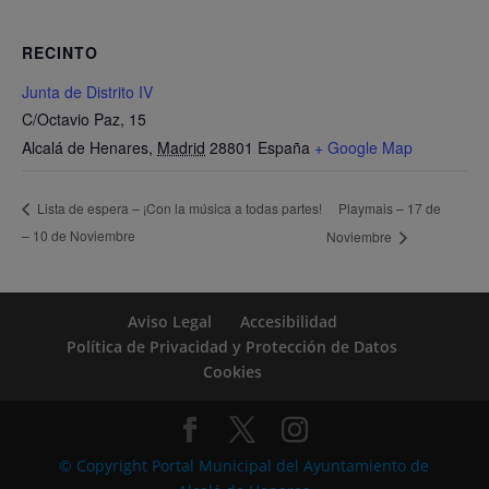
RECINTO
Junta de Distrito IV
C/Octavio Paz, 15
Alcalá de Henares
,
Madrid
28801
España
+ Google Map
Playmais – 17 de
Lista de espera – ¡Con la música a todas partes!
– 10 de Noviembre
Noviembre
Aviso Legal
Accesibilidad
Política de Privacidad y Protección de Datos
Cookies
© Copyright Portal Municipal del Ayuntamiento de