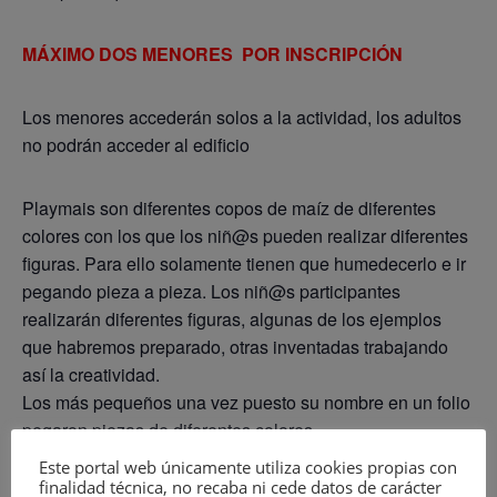
MÁXIMO DOS MENORES POR INSCRIPCIÓN
Los menores accederán solos a la actividad, los adultos
no podrán acceder al edificio
Playmais son diferentes copos de maíz de diferentes
colores con los que los niñ@s pueden realizar diferentes
figuras. Para ello solamente tienen que humedecerlo e ir
pegando pieza a pieza. Los niñ@s participantes
realizarán diferentes figuras, algunas de los ejemplos
que habremos preparado, otras inventadas trabajando
así la creatividad.
Los más pequeños una vez puesto su nombre en un folio
pegaron piezas de diferentes colores
Este portal web únicamente utiliza cookies propias con
finalidad técnica, no recaba ni cede datos de carácter