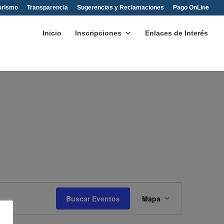
urismo
Transparencia
Sugerencias y Reclamaciones
Pago OnLine
Inicio
Inscripciones
Enlaces de Interés
Navegación
de
Buscar Eventos
Mapa
vistas
de