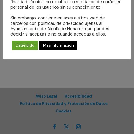
Even
finalidad técnica, no recaba ni cede datos de carácter
vistas
Suscribirse al calendario
personal de los usuarios sin su conocimiento.
de
Sin embargo, contiene enlaces a sitios web de
Eventos
terceros con políticas de privacidad ajenas al
Ayuntamiento de Alcalá de Henares que puedes
decidir si aceptas o no cuando accedas a ellos.
Entendido
Más información
Aviso Legal
Accesibilidad
Política de Privacidad y Protección de Datos
Cookies