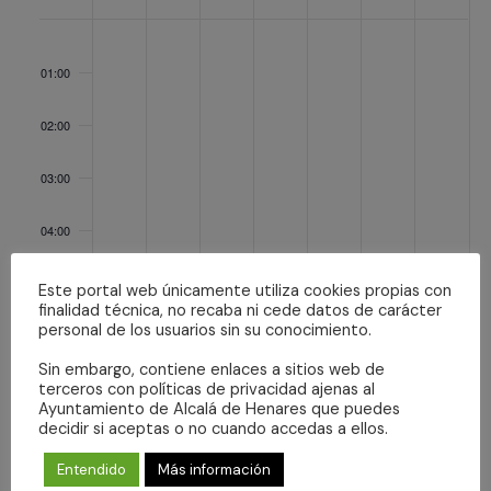
Eventos
lunes,
martes,
miércoles,
jueves,
viernes,
sábado,
domingo,
No
No
No
No
No
No
No
julio
julio
julio
julio
julio
julio
julio
:00
events
events
events
events
events
events
events
21,
22,
23,
24,
25,
26,
27,
01:00
on
on
on
on
on
on
on
2025
2025
2025
2025
2025
2025
2025
this
this
this
this
this
this
this
02:00
day.
day.
day.
day.
day.
day.
day.
03:00
04:00
05:00
Este portal web únicamente utiliza cookies propias con
finalidad técnica, no recaba ni cede datos de carácter
personal de los usuarios sin su conocimiento.
06:00
Sin embargo, contiene enlaces a sitios web de
terceros con políticas de privacidad ajenas al
07:00
Ayuntamiento de Alcalá de Henares que puedes
decidir si aceptas o no cuando accedas a ellos.
08:00
Entendido
Más información