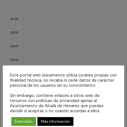
Eventos
lunes,
martes,
miércoles,
jueves,
viernes,
sábado,
domingo,
No
No
No
No
No
No
No
octubre
octubre
octubre
octubre
octubre
noviembre
noviembr
:00
events
events
events
events
events
events
events
27,
28,
29,
30,
31,
1,
2,
01:00
on
on
on
on
on
on
on
2025
2025
2025
2025
2025
2025
2025
this
this
this
this
this
this
this
02:00
day.
day.
day.
day.
day.
day.
day.
03:00
04:00
05:00
Este portal web únicamente utiliza cookies propias con
finalidad técnica, no recaba ni cede datos de carácter
personal de los usuarios sin su conocimiento.
06:00
Sin embargo, contiene enlaces a sitios web de
terceros con políticas de privacidad ajenas al
07:00
Ayuntamiento de Alcalá de Henares que puedes
decidir si aceptas o no cuando accedas a ellos.
08:00
Entendido
Más información