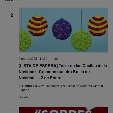
la
fecha.
JUE
2
2 enero 2025 - 11:30
-
14:30
[LISTA DE ESPERA] Taller en las Casitas de la
Navidad: “Creamos nuestra Bolita de
Navidad” – 2 de Enero
El Centro Fia
C/Paula Montal S/N, Alcalá de Henares, Madrid,
España
Gratuito
JUE