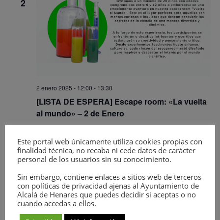
2
2 enero 2025 - 12:00
-
13:30
[LISTA DE ESPERA] Escape room: «La vuelta
al mundo» – 2 de Enero
La Casita del O'Donnell
Parque de O´Donnell, Alcalá de
Henares, Madrid, España
Este portal web únicamente utiliza cookies propias con
finalidad técnica, no recaba ni cede datos de carácter
Gratuito
personal de los usuarios sin su conocimiento.
Sin embargo, contiene enlaces a sitios web de terceros
JUE
2
con políticas de privacidad ajenas al Ayuntamiento de
Alcalá de Henares que puedes decidir si aceptas o no
cuando accedas a ellos.