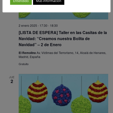
Entendido
Más información
2 enero 2025 - 17:30
-
18:30
[LISTA DE ESPERA] Taller en las Casitas de la
Navidad: “Creamos nuestra Bolita de
Navidad” – 2 de Enero
El Remolino
Av. Víctimas del Terrorismo, 14, Alcalá de Henares,
Madrid, España
Gratuito
JUE
2