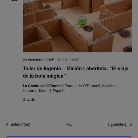
23 diciembre 2025 - 12:00
-
13:30
Taller de Ingenio – Misión Laberintia: “El viaje
de la bola mágica”
La Casita del O'Donnell
Parque de O´Donnell, Alcalá de
Henares, Madrid, España
Gratuito
Eventos
Eventos
anterior(es)
Hoy
siguiente(s)