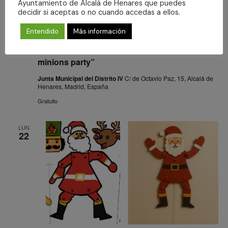
Ayuntamiento de Alcalá de Henares que puedes
decidir si aceptas o no cuando accedas a ellos.
Entendido
Más información
22 diciembre 2025 - 12:00
-
13:30
LISTA DE ESPERA. Taller de Pintura: “xmast
minions party”
Junta Municipal del Distrito IV
C/ de Octavio Paz, 15, Alcalá de
Henares, Madrid, España
Gratuito
LUN
22