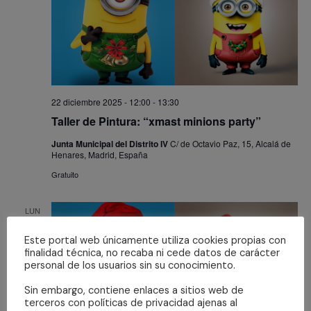
22 diciembre 2025 - 12:00
-
13:30
Taller de Pintura: “xmast minions party”
Junta Municipal del Distrito IV
C/ de Octavio Paz, 15, Alcalá de
Henares, Madrid, España
Gratuito
LUN
22
Este portal web únicamente utiliza cookies propias con
finalidad técnica, no recaba ni cede datos de carácter
personal de los usuarios sin su conocimiento.
Sin embargo, contiene enlaces a sitios web de
terceros con políticas de privacidad ajenas al