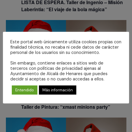
LISTA DE ESPERA. Taller de Ingenio – Misión
Laberintia: “El viaje de la bola mágica”
Este portal web únicamente utiliza cookies propias con
finalidad técnica, no recaba ni cede datos de carácter
personal de los usuarios sin su conocimiento.
Sin embargo, contiene enlaces a sitios web de
terceros con políticas de privacidad ajenas al
Ayuntamiento de Alcalá de Henares que puedes
decidir si aceptas o no cuando accedas a ellos.
Entendido
Más información
DIC
Gratuito
22
12:00
-
13:30
Taller de Pintura: “xmast minions party”