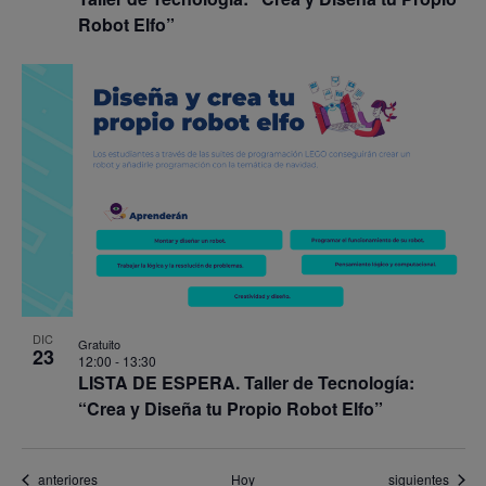
Robot Elfo”
DIC
Gratuito
23
12:00
-
13:30
LISTA DE ESPERA. Taller de Tecnología:
“Crea y Diseña tu Propio Robot Elfo”
Eventos
Eventos
anteriores
Hoy
siguientes