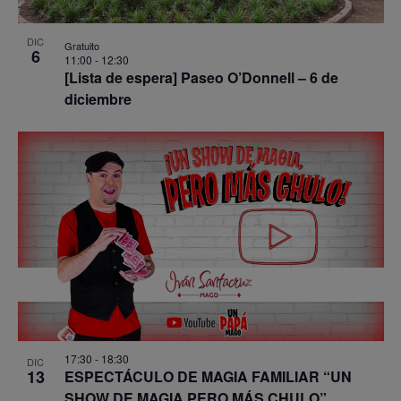
DIC
Gratuito
6
11:00
-
12:30
[Lista de espera] Paseo O’Donnell – 6 de
diciembre
17:30
-
18:30
DIC
13
ESPECTÁCULO DE MAGIA FAMILIAR “UN
SHOW DE MAGIA PERO MÁS CHULO”