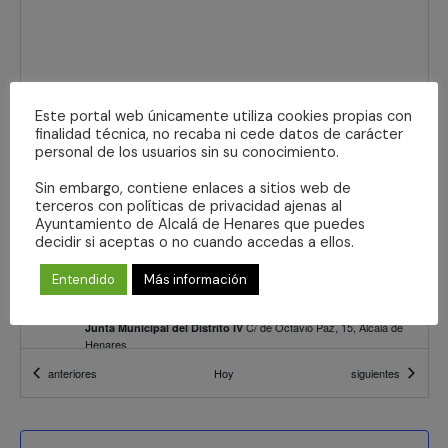
Este portal web únicamente utiliza cookies propias con
finalidad técnica, no recaba ni cede datos de carácter
12:00
-
13:30
NOV
23
personal de los usuarios sin su conocimiento.
TEATRO INFANTIL “DOS NIÑAS MUY VALIENTES”
C/ de Octavio Paz, 15, Alcalá de
Junta Municipal del Distrito IV
Sin embargo, contiene enlaces a sitios web de
Henares
terceros con políticas de privacidad ajenas al
Detalles del evento
Cómo llegar
Ayuntamiento de Alcalá de Henares que puedes
decidir si aceptas o no cuando accedas a ellos.
17:30
-
18:30
NOV
Entendido
Más información
29
TEATRO CUENTA CUENTOS PARA BEBÉS “OJOS QUE
NO VEN , ANIMALES QUE SE SIENTEN”
C/ de Octavio Paz, 15, Alcalá de
Junta Municipal del Distrito IV
Henares
Eventos
Eventos
anteriores
Hoy
siguientes
12:00
-
13:30
NOV
30
TEATRO CUENTA CUENTOS PARA BEBÉS “OJOS QUE
NO VEN , ANIMALES QUE SE SIENTEN”